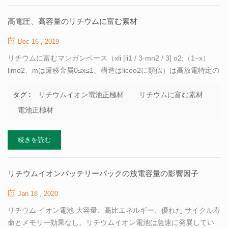
（<165℃）、バッテリーの安全性を効果的に保証することは困難
であり、その低い多孔性および低い表面エネルギーは、バッテリ
高電圧、高容量のリチウムに富む素材
ー性能比を制限します。したがって、開発することは非常に重要
です 高安全高温セパレーター 。 厦門トブ新エネルギー 研究部門
Dec 16 , 2019
は、湿式プロセス一次成形技術を...
リチウムに富むマンガンベース（xli [li1 / 3-mn2 / 3] o2;（1–x）
limo2、mは遷移金属0≤x≤1、構造はlicoo2に類似）は高放電特定の
容量。これは、現在使用されている正極材料の実際の容量の約2倍
であるため、リチウム電池材料として広く研究されています。さ
リチウムイオン電池正極材
リチウムに富む素材
タグ :
らに、この材料には大量のmn元素が含まれているため、licoo2お
電池正極材
よび三元材料li [ni1 / 3mn1 / 3co1 / 3] o2よりも環境に安全で安価
です。したがって、xli [li1 / 3-mn2 / 3] o2; （1–x）limo2素材は、
続きを読む
次世代の理想的な素材として多くの学者によって検討されていま
す リチウムイオン電池正極材 。 現在、共沈法は主にリチウムに富
むマンガンベースの材料を調製するために使用されており、一部
リチウムイオンバッテリーパックの放電容量の影響因子
の研究者はゾルゲル法、固相法、燃焼法、水熱法およびその他の
プロセスを使用して調製...
Jan 18 , 2020
リチウム イオン電池 大容量、高比エネルギー、優れた サイクル寿
命とメモリー効果なし。リチウムイオン電池は急速に発展してい