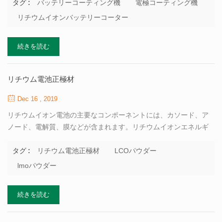
現在、主にリチウム電池の電極コーティングプロセスは、スクレ
バッテリーコーティング機
電極コーティング機
タグ :
ーパータイプ、ロールツーロール転写コーティングタイプ、スリ
リチウムイオンバッテリーコーター
ット押出タイプです。一般的に言って、実験装置はスクレーパー
タイプを採用し、3cバッテリーはロールツーロール転写コーティ
続きを読む
ングタイプを採用し、パワーバッテリーはスリット押出タイプを
採用しています。 スクレーパーコーティング：ホイル基材はコー
ティングローラーを通過し、直接スラリートラフに接触し、余分
リチウム電池正極材
なスラリーはホイル基材にコーティングされます。ブレードとフ
ォイル基板の間のギャップがコーティングの厚さを決定し、材料
Dec 16 , 2019
の表面が均一なコーティングを形成します。 ロールツーロール転
リチウムイオン電池の主要なコンポーネントには、カソード、ア
写コーティング：コーティングローラ...
ノード、電解質、膜などが含まれます。リチウムイオンエネルギ
ーの貯蔵と放出は、電極材料のレドックス反応の形で実現され、
カソード活性材料は、リチウムイオン電池。 リチウム電池の父で
リチウム電池正極材
LCOパウダー
タグ :
あるgoodenough教授は、リチウム電池正極材料の研究に多大な貢
lmoパウダー
献をしてきました。 1980年、イギリスのオックスフォード大学で
働いていたとき、彼は コバルト酸リチウム（lco ） リチウムカソ
続きを読む
ードとして使用できます。 1981年に、彼はの実現可能性に言及し
ました ニッケル酸リチウム （linio2、別名lno）lco特許のカソード