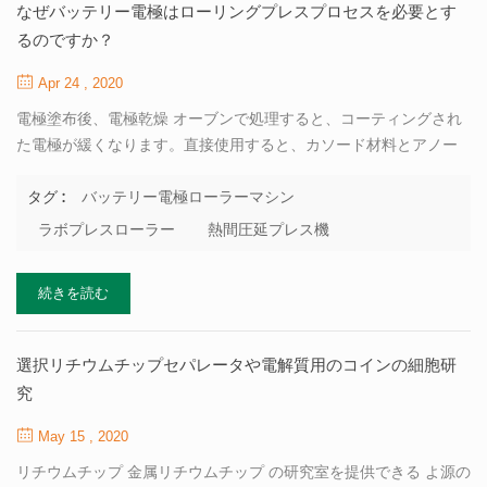
電池電極の乾燥プロセスとコーティングプロセスは独立してお
なぜバッテリー電極はローリングプレスプロセスを必要とす
り、相互に関連しています。コーティングの特性は、乾燥プロセ
るのですか？
スの設計と操作に影響します。コーティング速度、コーティング
Apr 24 , 2020
の厚さが乾燥時間を決定します。コーティングは、コーティング
の均一性に影響を与える乾燥プロセスでレベリングプロセスを持
電極塗布後、電極乾燥 オーブンで処理すると、コーティングされ
っています。したがって、設計...
た電極が緩くなります。直接使用すると、カソード材料とアノー
ド材料が電解液に浸された後、脱落して損傷しやすくなります。
電極 によって押すことができます バッテリー電極ローラーマシン
バッテリー電極ローラーマシン
タグ :
。安定性、堅さ プレスした電極の電気化学的特性が改善され、 テ
ラボプレスローラー
熱間圧延プレス機
ストのパフォーマンスは、プレスされていないサンプルよりも優
れていました。 の主な目的は2つあります。 バッテリー電極 ロー
続きを読む
リングプレス ：1つ目は、バリを取り除き、表面を滑らかで平らに
することです。 バッテリーを取り付けてダイヤフラムを突き刺す
際のバリを防ぎ、 短絡を引き起こします。第二は、ポールの強度
選択リチウムチップセパレータや電解質用のコインの細胞研
を高めることです インピーダンス。圧力が高すぎる場合、フィル
究
ムはカールしますが、 バッテリーの組み立てに役立ちます。 電極
のローリングのプロセスでは、電極を圧縮する必要があります。
May 15 , 2020
の 電極 ラボ...
リチウムチップ 金属リチウムチップ の研究室を提供できる よ源の