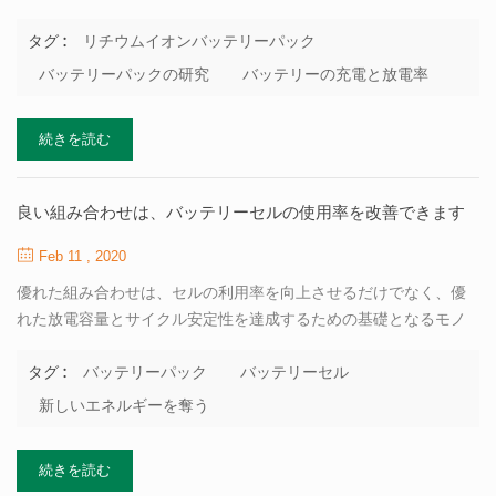
ます そしてその能力は、最も重要なパフォーマンス指標として、
研究者の注意。 対応して、 リチウム電池パック 大容量、高速で継
リチウムイオンバッテリーパック
タグ :
続的に開発しています 充電、長寿命、高い安全性、これも新しい
バッテリーパックの研究
バッテリーの充電と放電率
要件を提唱 その製造プロセスにおける技術のために。 リチウム イ
オン電池パック 主に後に電気的性能試験を実施するために使用さ
続きを読む
れます セルは、決定するために、スクリーニング、構成、パッケ
ージ、および組み立てられます。 容量と圧力差が認定製品かどう
か。 電池 直並列モノマーは特別な配慮が必要な間の一貫性です バ
良い組み合わせは、バッテリーセルの使用率を改善できます
ッテリーパックでは、内部などの良好な容量、充電状態のみ 抵
抗、自己放電の一貫性が再生および解放するために達成できま
Feb 11 , 2020
す、 一貫性が悪いとバッテリー全体に深刻な影響を与える可能性
優れた組み合わせは、セルの利用率を向上させるだけでなく、優
がある場合...
れた放電容量とサイクル安定性を達成するための基礎となるモノ
マーの濃度を制御することもできます。ただし、単一のバッテリ
容量のACインピーダンスの分散度が強化され、バッテリのサイク
バッテリーパック
バッテリーセル
タグ :
ルパフォーマンスと使用可能な容量が弱まります。 しかし、どの
新しいエネルギーを奪う
ようにしてバッテリーを適切にグループ化するのですか？定量分
析法を使用して、単電池間の違いを評価できます。まず、バッテ
続きを読む
リーの性能に影響を与える重要なポイントを数学的な方法で抽出