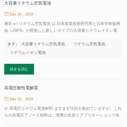
材料として。 1983年に、彼は使用する彼の最初の試みをしました
大容量リチウム空気電池
マンガン酸リチウム（lmo） リチウムイオン電池の正極材料とし
て。 1997年に、彼は開発しました リン酸鉄リチウム （lifepo4、
Dec 16 , 2019
またはlfp）、これはかん...
番目 e l リチウム空気電池 は 日本産業技術研究所と日本学術振興
会（JSPS）が開発した新しいタイプの大容量リチウムイオン電
池。バッテリーは負極としてリチウム金属を使用し、正極として
空​​気中の酸素を使用し、電極は固体電解質によって分離されてい
大容量リチウム空気電池
リチウム空気電池
タグ :
ます。負極は 有機電解質 ;正極は 水性電解質 。 放電中、負極はリ
リチウムイオン電池
チウムイオンの形で有機電解質に溶解し、固体電解質を通って正
極の水性電解質に移動します。電子はワイヤを介して正極に伝達
続きを読む
され、空気中の酸素と水は微細炭化炭素の表面で反応します。過
酸化水素が形成され、正極の電解質水溶液中でリチウムイオンと
結合して、水溶性水酸化リチウムを形成します。充電すると、電
高電圧耐性電解質
子がワイヤを介して負極に伝達され、リチウムイオンが正極の固
体電解質を通過して固体電解質を通って負極の表面に到達し、反
Dec 16 , 2019
応して負極の表面に金属リチウムを形成します電極;正極の水酸化
が 高電圧リチウム電池材料 ますます注目を集めていますが、これ
物は、電子生成酸素...
らの高電圧アノード材料は、実際の生産とアプリケーションで依
然として良い結果を達成することができません。最大の制限要因