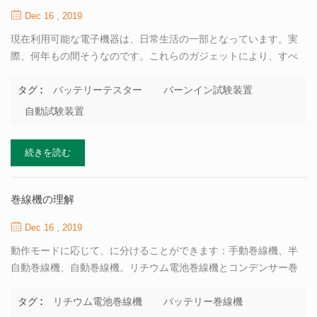
Dec 16 , 2019
現在利用可能な電子機器は、日常生活の一部となっています。実
際、何年もの間そうなのです。これらのガジェットにより、すべ
てのタスクがはるかに簡単になり、時間も短縮されたため、作業
がはるかに速く完了しました。今日使用されているそのような有
バッテリーテスター
バーンイン試験装置
タグ :
用な製品の1つは電気技師の試験装置です。 の 電気試験装置 これ
自動試験装置
らのガジェットを使用するさまざまな業界に応じて、さまざまな
カテゴリに分類できます。一般的に使用される機器には、バーン
続きを読む
インテスト機器、バッテリーテスター、バックプレーンテスタ
ー、自動テスト機器があります。 以下は、現在利用可能なさまざ
まな種類のテスターの詳細です。 バーンイン試験装置 これは、電
巻線機の理解
気テスト用の機器のリストに含まれている機器の1つです。温度、
パワーサイクリング、電圧を利用して、パワーチップとボードを
Dec 16 , 2019
分析します。この機器は、デバイスの品質を保証するために使用
動作モードに応じて、に分けることができます：手動巻線機、半
されます。 バッテリーテスター こ...
自動巻線機、自動巻線機。リチウム電池巻線機とコンデンサー巻
線機、バイヤーは通常、分類に基づいて、主に国内巻線機、巻線
マシン、韓国日本巻線機。 電池メーカーは一般的に小規模 低価格
リチウム電池巻線機
バッテリー巻線機
タグ :