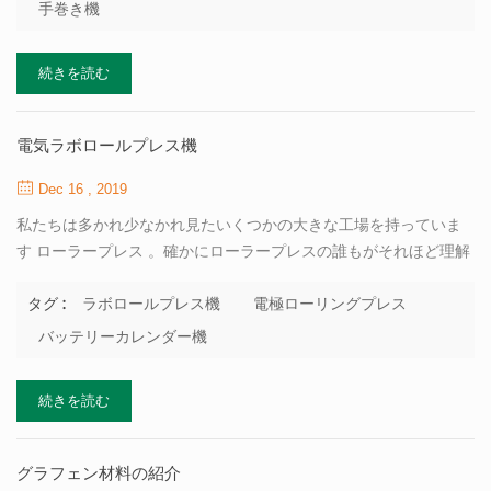
のため、国内の巻線機を選択します。多数のバッテリーメーカー
手巻き機
を使用する巻線機は、byd、atl、bak、god、samsung、lgなどの
韓国と日本の巻線機を使用しています。 近年では、 リチウム電池
続きを読む
巻線機 そして、コンデンサー巻線機韓国韓国電気機械式koemは、
第一に、技術が成熟していて信頼性が高く、手頃な価格で、販売
サービスが非常にタイムリーであるため、大きな市場シェアを占
電気ラボロールプレス機
めます。日本の小さな島国とわが国の紛争において、韓国の巻線
機市場はますますシェアを占めています。 化学繊維紡績ユニット
Dec 16 , 2019
のメインユニット。溶融紡糸を指し、発生期の繊維（フィラメン
私たちは多かれ少なかれ見たいくつかの大きな工場を持っていま
トまたはス...
す ローラープレス 。確かにローラープレスの誰もがそれほど理解
していません。ここで私は皆のために私たちの会社の主力製品ロ
ールプレスを詳しく説明します。 ローラープレスと一連の壊れた
ラボロールプレス機
電極ローリングプレス
タグ :
分級機、特にシステムを新しい効率的な予備粉砕として使用する
バッテリーカレンダー機
プロセスで構成されるオープンセメントミルロール粉砕システム
を備えた予備粉砕システム 装置 、ミルへの材料の粒子サイズを効
続きを読む
果的に小さくして、台湾へのミルの生産を改善し、摩耗や破砕を
減らすことができます。ライナーおよびその他のコンポーネント
は、既存のジョイント研削システムに基づいて各デバイスの遊び
グラフェン材料の紹介
生産の可能性を介して、最終的に高歩留まり、低消費目的、保護