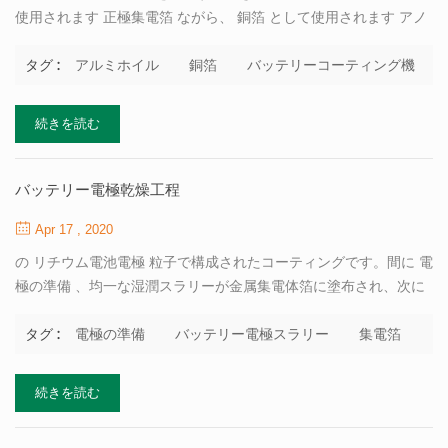
使用されます 正極集電箔 ながら、 銅箔 として使用されます アノ
ード集電箔 。単一の滑らかな場合 ホイルを使用する場合は、粗面
にホイルを塗布して、 集電箔と材料間の結合力。そこ 箔の厚さに
アルミホイル
銅箔
バッテリーコーティング機
タグ :
ついては特別な要件はありませんが、高い フォイルの面密度均一
性の要件。もし シリコンベース 陽極材料 カーボンコート銅箔を使
続きを読む
用して改善することができます 接着、接触抵抗の低減、試験の再
現性の向上 結果、およびサイクリング性能を向上させます。 新し
いエネルギーを奪う 専門家を提供することができます 実験用コー
バッテリー電極乾燥工程
ター ために リチウムイオン電池実験室研究 。カソード材料はアル
Apr 17 , 2020
ミホイルに、アノードは銅ホイルにコーティングされています。
あなたが持っていない場合 バッテリーブレードコーティング機 コ
の リチウム電池電極 粒子で構成されたコーティングです。間に 電
ーティングにはガラス板とスクレーパーを使用することもで...
極の準備 、均一な湿潤スラリーが金属集電体箔に塗布され、次に
除湿コーティング中の溶媒が乾燥によって除去されます。バッテ
リーバインダーまたは分散剤、および導電剤 カーボンブラック に
電極の準備
バッテリー電極スラリー
集電箔
タグ :
追加されることが多い 電池 電極スラリー 。固形分は一般に30％
を超えますが、溶剤が蒸発するため、乾燥中にコーティングは常
続きを読む
にある程度の収縮を受けます。固体はウェットコーティングで互
いに近づき、多孔質の乾燥電極構造になります。 リチウムイオン