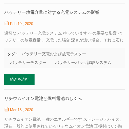
し、次にバッテリーの性能の包括的な評価と比較を数学的な抽象
化によって実現します。バッテリー性能の定性分析は定量分析に
バッテリー放電容量に対する充電システムの影響
変換され、バッテリー性能の最適な組み合わせのために、実際に
使用できる簡単な方法が提案されます。 グループを使用したセル
Feb 19 , 2020
スクリーニングに基づく包括的なパフォーマンス評価システム
適切な バッテリー充電システム 持っています への重要な影響 バ
は、主観的なグレードのデルファイと灰色の相...
ッテリーの放電容量 。充電した場合 深さが浅い場合、それに応じ
て放電容量が減少します。もし 過充電すると、バッテリーは化学
活性物質に影響を与え、 不可逆的な損傷。バッテリー容量と寿命
バッテリー充電および放電テスター
タグ :
を減らします。したがって、それは 適切な充電率、上限電圧、お
バッテリーテスター
バッテリーパック試験システム
よび 充電効率と安全性を確保するための定電圧カットオフ電流 充
電容量を実現しながら、安定性を最適化できます。 tobは、 バッ
続きを読む
テリーとバッテリーパックの充電 と放電テスター ために 電極材料
研究、電池性能試験、小規模電池形成、性能評価、電池パック試
験など。 現在、定電流と 定電圧充電モードは主に電源に使用され
リチウムイオン電池と燃料電池のしくみ
ます リチウムイオン電池 。沿って リチウムの定電流および定電圧
充電結果の分析 リン酸鉄システムと異なる充電下の三元系電池 電
Mar 18 , 2020
流とカットオフ電圧、それはそれを見ることができます： （1...
リチウムイオン電池 一種のエネルギーです ストレージデバイス、
現在一般的に使用されているリチウムイオン電池 正極材はリン酸