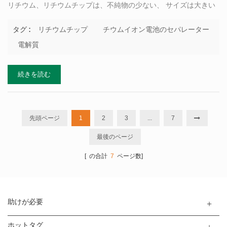
リチウム、リチウムチップは、不純物の少ない、 サイズは大きい
電極を測定する、 純度のリチウムチップは以下の99.9%. 一般要求
事項 リチウムチップの作成サイズ：直径15時～15.8mm（ 対応す
リチウムチップ
チウムイオン電池のセパレーター
タグ :
る電極のサイズが14mmのためのCR2032ボタンセル）、厚さ 0.5
電解質
～0.8mm、表面直進、銀白色の光、石油スポット、ミシン目 また
は催涙. チウムイオン電池のセパレーター タイプのチウムイオン電
続きを読む
池のセパレーターを選択する による実験的要件、一般的に断熱フ
ィルム ナノメートルの細孔の選択が可能で、双方向のイオン輸送
後 吸着の電解液、シングルまたは多層ポリエチレンやポリプロピ
レン 膜という言葉がよく用いられます。 のチウムイオン電池のセ
先頭ページ
1
2
3
...
7
パレーターを用意したレギュ 丸い形によるパンチングマシンのサ
最後のページ
イズはより大きいリチウム 金属チップの電...
[ の合計
7
ページ数]
助けが必要
ホットタグ