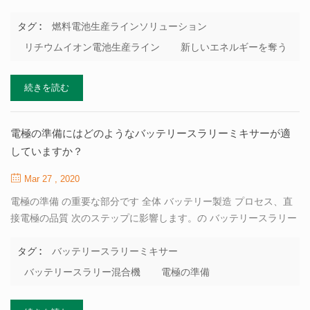
鉄リチウム電池に分けることができ、 三元電池およびマンガン酸
リチウム電池。リチウム鉄を取る 例としてリン酸塩電池：放電す
燃料電池生産ラインソリューション
タグ :
るとき、中のリン酸鉄 正極と負極から移動したリチウムイオン 電
リチウムイオン電池生産ライン
新しいエネルギーを奪う
解液と外部回路から転送された電子を介して リン酸鉄リチウムを
形成するために組み合わせる。に埋め込まれたリチウム 負極の黒
続きを読む
鉛層が逃げてリチウムイオンになります そして電子は電解質を通
って陽極に移されました および外部回路それぞれ。 の 燃料電池
私 本質的に一種の 燃料と酸化剤が電気に変換される発電機 燃焼せ
電極の準備にはどのようなバッテリースラリーミキサーが適
ずに直接電気化学反応によって。したがって、燃料電池 カルノー
していますか？
サイクルによって制限されておらず、高いエネルギー変換を持っ
ています 効率。燃料電池は、電力変換と同じくらい60％効率的で
Mar 27 , 2020
あること...
電極の準備 の重要な部分です 全体 バッテリー製造 プロセス、直
接電極の品質 次のステップに影響します。の バッテリースラリー
の準備 非ニュートン高 活物質、バインダー、溶剤を混合して形成
される粘性流体 そして他の粉は均等に。このスラリーは一定の粘
バッテリースラリーミキサー
タグ :
度が必要です 流動性と十分に小さい粒子サイズ。だから、どのよ
バッテリースラリー混合機
電極の準備
うな 電池 スラリーミキサー 電極の準備に適していますか？ ま
ず、ミキサーには十分な容量が必要です。 バッテリー製造には大