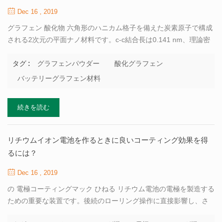
を達成します 機器の安全な操作 前提の下で、より高い経済効率を
Dec 16 , 2019
達成するため。 ローラープレス（押出ミル、圧延ミルとも呼ばれ
グラフェン 酸化物 六角形のハニカム格子を備えた炭素原子で構成
ます）は、1980年代中期に国...
される2次元の平面ナノ材料です。c-c結合長は0.141 nm、理論密
度は約0.77 mg / m2、厚さは炭素原子の直径程度です。炭素原子
はsp2の方法でハイブリダイゼーションに参加し、電子は層間をス
グラフェンパウダー
酸化グラフェン
タグ :
ムーズに伝導できるため、グラフェンは電気を非常によく伝導し
バッテリーグラフェン材料
ます。それは、最小の抵抗率が知られている材料であり、これが
グラフェンが電池の有望な将来をもたらす理由の1つです。 バッテ
続きを読む
リーグラフェン材料 優れた熱伝導率を持ち、単層の理論的な室温
熱伝導率は最大3,000〜5,000w /（m * k）です。この特性は、バッ
テリー動作中の熱放散の研究に使用できます。優れた機械的特性
リチウムイオン電池を作るときに良いコーティング効果を得
を持ち、靭性と強度に優れた材料であり、フレキシブル電極材料
るには？
の開発と研究に使用できます。加えて、グラフェンの高い比表面
積と高い透過率も大きな研究価値があります。 厦...
Dec 16 , 2019
の 電極コーティングマック ひねる リチウム電池の電極を製造する
ための重要な装置です。後続のローリング操作に直接影響し、さ
らにはバッテリー全体のパフォーマンスにも影響するためです。