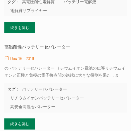
は、炭酸塩ベースの電解質の電気化学的安定ウィンドウが低いこ
高電圧耐性電解質
バッテリー電解液
タグ :
とです。バッテリー電圧が約4．5（vs．li/li＋）に達すると、 電解
電解質サプライヤー
液 激しい酸化分解が始まり、バッテリーのリチウム挿入とリチウ
ム脱挿入が適切に機能しなくなります。高電圧に耐えることがで
続きを読む
きる電解液システムの開発は、この新しい材料の適用を促進する
ための重要なステップです。 新しいの開発と応用 高電圧電解質シ
ステム または、電極/電解質界面の安定性を改善するための高電圧
高温耐性バッテリーセパレーター
皮膜形成添加剤は、高電圧電解質を開発するための効果的な方法
です。経済的には、後者がしばしば好まれます。電解質の電圧耐
Dec 16 , 2019
性を改善するためのそのような添加剤には、一般に、ホウ素、有
の バッテリーセパレーター リチウムイオン電池の伝導リチウムイ
機リン、炭酸塩、硫...
オンと正極と負極の電子接点間の絶縁に大きな役割を果たしま
す。これは、充放電の電気化学的プロセスを完了するためにバッ
テリーをサポートする重要なコンポーネントです。 リチウム電池
バッテリーセパレーター
タグ :
を使用する場合、電池が過充電または高温になると、セパレータ
リチウムイオンバッテリーセパレーター
ーは十分な熱安定性（熱変形温度＆gt; 200℃）を持つ必要があ
高安全高温セパレーター
り、電池の正極と負極の接触を効果的に分離し、短絡を防止しま
す。熱暴走、さらには爆発事故として。現在広く使用されている
続きを読む
ポリオレフィンセパレーター、その融点および低い軟化温度