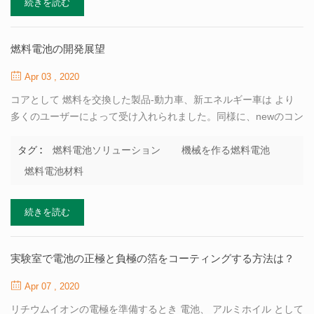
続きを読む
きな の数 電極 との良好な一貫性が必要です バッテリーセル 。だ
からそれは バッテリースラリーの一貫性に対する高い要件。実際
の混合で プロセス、スラリーの各バッチは、混合のために完全に
燃料電池の開発展望
同じではありません 同じ条件下でも、操作、時間、給餌順序、そ
の他の理由 技術的条件では、各バッチスラリーの粘度は 同じ。し
Apr 03 , 2020
たがって、バッテリー混合機は一定の 容量および大きいミキサー
コアとして 燃料を交換した製品-動力車、新エネルギー車は より
は...
多くのユーザーによって受け入れられました。同様に、newのコン
ポーネントの1つとして エネルギー車、パワーバッテリーはますま
す有望な市場を持っています。として リチウムイオン電池および
燃料電池ソリューション
機械を作る燃料電池
タグ :
スーパーキャパシター、tobの分野のハイテク企業 常に燃料電池の
燃料電池材料
開発に取り組んできました。 新しいエネルギーを奪う の完全なセ
ットを提供できます 燃料電池ソリューション 、私たちは提供する
続きを読む
ことができます 燃料電池 材料 、 機械を作る燃料電池 そして 技術
サポート 。私達はまた設計できます あなた自身の 燃料電池ラボ研
究ライン 、 燃料電池パイロットラインと生産ライン あなたの要求
実験室で電池の正極と負極の箔をコーティングする方法は？
に応じて工場で。 比較した 従来のパワーセルでは、燃料電池は直
接電気に変換されます 電気化学反応を通じて。その結果、その全
Apr 07 , 2020
体的な発電 効率は通常のパワーバッテリーよりもは...
リチウムイオンの電極を準備するとき 電池、 アルミホイル として