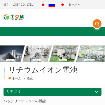
OGY CO., LTD..
日本語
リチウムイオン電池
ホーム
>
検索
カテゴリ
バッテリーテスターの機能