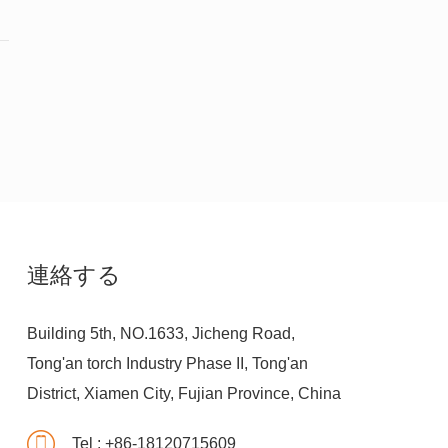
構
基
連絡する
Building 5th, NO.1633, Jicheng Road,
Tong'an torch Industry Phase II, Tong'an
District, Xiamen City, Fujian Province, China
Tel :
+86-18120715609