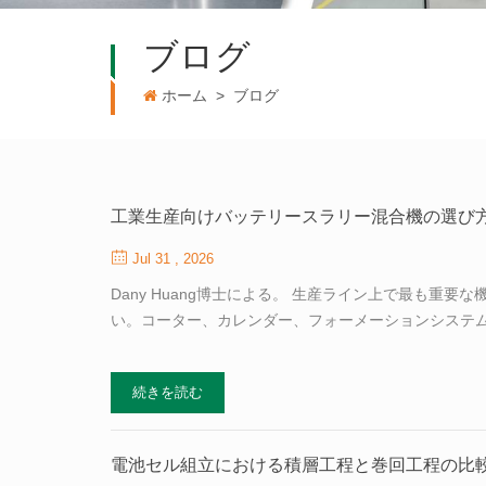
ブログ
ホーム
>
ブログ
工業生産向けバッテリースラリー混合機の選び
Jul 31 , 2026
Dany Huang博士による。 生産ライン上で最も
い。コーター、カレンダー、フォーメーションシステ
下流で発生するほぼすべての品質問題は、その起源を
である。活物質粒子がどれだけよく分散するか、導電
続きを読む
して電極が数千サイクルにわたり一貫した性能を発揮で
TOB NEW ENERGYのような統合型サプライヤー
こること バッテリースラリーの混合は単なる撹拌ではな
電池セル組立における積層工程と巻回工程の比