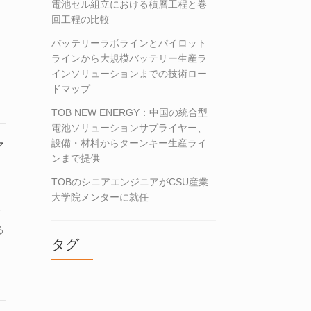
電池セル組立における積層工程と巻
回工程の比較
バッテリーラボラインとパイロット
。
ラインから大規模バッテリー生産ラ
。
インソリューションまでの技術ロー
要
ドマップ
究
TOB NEW ENERGY：中国の統合型
電池ソリューションサプライヤー、
設備・材料からターンキー生産ライ
マ
ンまで提供
TOBのシニアエンジニアがCSU産業
大学院メンターに就任
る
タグ
ま
す