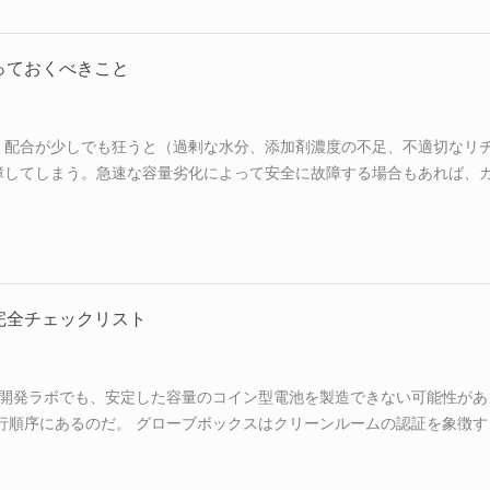
す。エンジニアリング上の課題はどちらか一方を選ぶことではなく、そ
ムを設計することです。 このガイドでは、技術的な境界を定義し、ハ
途を特定し、生産規模でスーパーキャパシタセルを製造するため...
っておくべきこと
。配合が少しでも狂うと（過剰な水分、添加剤濃度の不足、不適切なリ
障してしまう。急速な容量劣化によって安全に故障する場合もあれば、
。 調達担当者にとって、電解液の調達は他に類を見ないほど複雑な課
分含有量、添加剤パッケージのわずかな違いがサイクル寿命を数百サイ
ではなく、化学物質のトレーサビリティに関する問題なのです。 この
換します。 リチウムイオン電池製造用の電池グレード電解液サプライ
較方法、監査すべき事項について説明します。 重要な品質パラメ...
完全チェックリスト
究開発ラボでも、安定した容量のコイン型電池を製造できない可能性があ
行順序にあるのだ。 グローブボックスはクリーンルームの認証を象徴す
突きつけられる。スラリーミキサーではカーボンブラックを5μm以下
レードの振れは20μmもある。圧着機は缶を変形させてしまう。3ヶ月