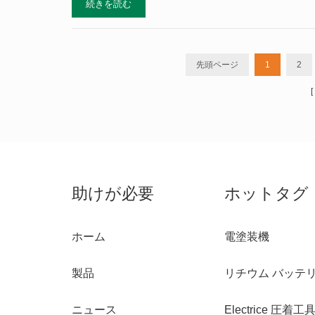
続きを読む
わたる研究は、材料の問題を装った機器の不具合によって
築するためのワークステーションごとのチェックリス
準が記載されています。 コイン型電池の製造工程：機器の
先頭ページ
1
2
助けが必要
ホットタグ
ホーム
電塗装機
製品
リチウム バッテ
ニュース
Electrice 圧着工