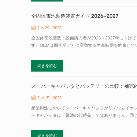
ーシップ Tobey Chen氏の任命は、既存の協力関係を
究所を運営しており、先進的な電池材料研究を製造可能な
全固体電池製造装置ガイド 2026–2027
Jun 29 , 2026
全固体電池製造：設備購入者が2026～2027年に向
す。OEMは四半期ごとに変動する生産時期を約束して
ます。しかし、製造設備サプライチェーン――粉末を
方で、最も重要なボトルネックのままです。 液体電解
続きを読む
せん。それは置き換えです。標準的なリチウムイオン
ん。ドライルームの仕様、電極形成プロセス、積層組
す。 2026～2027年向けに設備投資計画を準備して
スーパーキャパシタとバッテリーの比較：補完
Jun 15 , 2026
産業用途においてスーパーキャパシタがリチウムイオン
ーキャパシタは「電池の代替品」ではありません。同
ステムインテグレーターがそれらを代替品として位置
間エネルギーを保持できず役に立たないスーパーキャパ
続きを読む