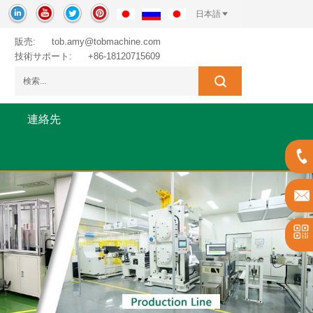
日本語
販売:
tob.amy@tobmachine.com
技術サポート:
+86-18120715609
連絡先