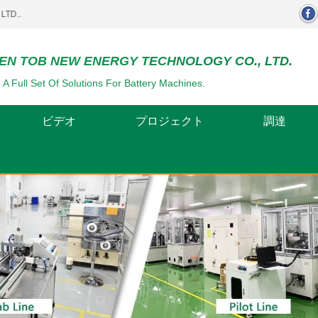
EN TOB NEW ENERGY TECHNOLOGY CO., LTD.
 A Full Set Of Solutions For Battery Machines.
ビデオ
プロジェクト
調達