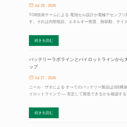
Jul 29 , 2026
TOB技術チームによる 電池セル設計が電極アセンブ
す。それは内部抵抗、エネルギー密度、熱挙動、サイ
その決定とは、積層方式と巻回方式の選択です。これ
そして大型角形セル、全固体電池アーキテクチャ、超薄
続きを読む
性を増し、同時に判断が難しくなっています。巻回シ
開発ラボからギガワット時規模の工場まで、ほぼすべて
プロセスの仕組み 巻回と積層は同じ目標を共有してい
バッテリーラボラインとパイロットラインから
ップ
Jul 27 , 2026
ニール・ザオによる すべてのバッテリー製品は3回構築
イロットラインで — 安定して製造できるかを確認す
ため。各段階では異なる設備を使用し、異なるエンジ
が、バッテリープロジェクトが最も高額なミスを蓄積
続きを読む
せん。それは3つすべての段階をつなぐエンジニアリングさ
を含む中国の設備メーカーは、この3段階統合を中核的