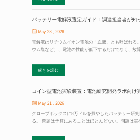
パシタとリチウムイオン電池は異なる問題を解決しま
ぞれが最も得意とする役割を果たすハイブリッドシステ
ブリッド化によって測定可能なROIを実現できる産業用
バッテリー電解液選定ガイド：調達担当者が知
May 28 , 2026
電解液はリチウムイオン電池の「血液」とも呼ばれる
ウム塩など）、電池の性能が低下するだけでなく、故
ス発生や熱暴走によって壊滅的な故障に至る場合もある
です。電解液は標準化された商品ではなく、純度、水
続きを読む
ルも左右します。サプライヤーの選定は単なる書類作業
イドでは、技術仕様を調達に関連する意思決定基準に変
ーを選定する際に、指定すべき電流値、リチウム塩の比
コイン型電池実験装置：電池研究開発ラボ向け
May 21 , 2026
グローブボックスに8万ドルを費やしたバッテリー研
る。 問題は予算にあることはほとんどない。問題は実
るものとして最初に購入される。しかし、そこで現実が
凝集体まで分散させることができない。コーティングブ