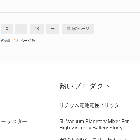
無駄になってしまう。 以下は、再現性のあるCR2032ハーフセルを
トです。各機器について、重要な仕様、よくある故障箇所、および選定
順序図 CR2032コイン型電池の構造はシンプル...
3
...
18
最後のページ
[ の合計
18
ページ数]
熱いプロダクト
リチウム電池電極スリッター
リー テスター
5L Vacuum Planetary Mixer For
High Viscosity Battery Slurry
具