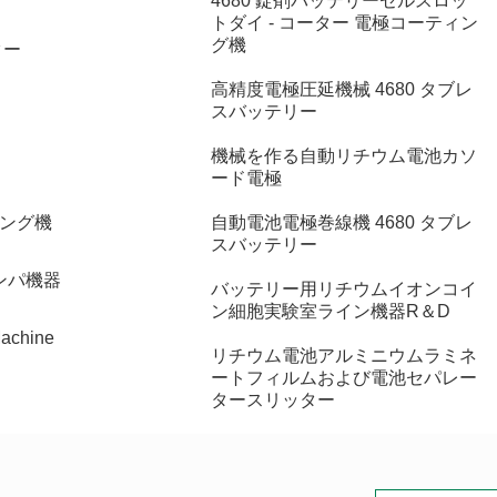
4680 錠剤バッテリーセルスロッ
トダイ - コーター 電極コーティン
グ機
ター
高精度電極圧延機械 4680 タブレ
スバッテリー
機械を作る自動リチウム電池カソ
ード電極
ング機
自動電池電極巻線機 4680 タブレ
スバッテリー
ンパ機器
バッテリー用リチウムイオンコイ
ン細胞実験室ライン機器R＆D
Machine
リチウム電池アルミニウムラミネ
ートフィルムおよび電池セパレー
タースリッター