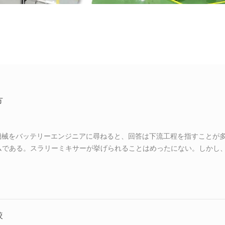
方
重要な機械をバッテリーエンジニアに尋ねると、回答は下流工程を指すことが
ムである。スラリーミキサーが挙げられることはめったにない。しかし
混合タンクまで追跡できる。スラリーミキサーはバッテリーが始まる場
性カーボンネットワークが粒子の周囲にどれだけ均一に形成されるか、
きるかを決定する。 中国の バッテリースラリーミキサーメーカーは、
に主導され、世界市場の大部分に供給している。 第I部：混合タンク内部で起
い。それは異なる工学的要件を持つ3つの物...
較