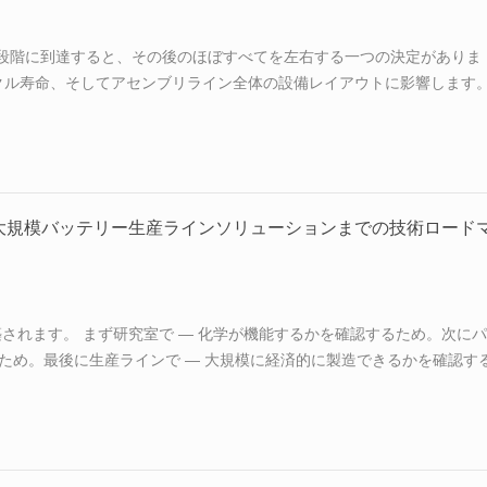
リ段階に到達すると、その後のほぼすべてを左右する一つの決定がありま
クル寿命、そしてアセンブリライン全体の設備レイアウトに影響します
は単なる技術上の補足事項ではありません。進む道を分ける分岐点です
型パウチ設計の台頭により、積層と巻回の選択問題は10年前よりも重
ステムと積層システムの両方を設計・製造する設備サプライヤーは、研
の顧客プロジェクトの中心でこの判断に直面しています。 A部：2つの
ます。それは正極、セパレーター、負極を組み合わせてセル構造を...
大規模バッテリー生産ラインソリューションまでの技術ロード
されます。 まず研究室で — 化学が機能するかを確認するため。次にパ
るため。最後に生産ラインで — 大規模に経済的に製造できるかを確認す
ニアリングが求められ、異なる形で失敗します。段階間のギャップこそ
する場所です。ターンキーバッテリー生産ラインは単一のものではあり
れた接続です。統合サプライヤーである「TOB NEW ENERGYなど
な能力として確立しました — 個別の機械を販売するのではなく、稼働