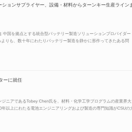
 段階 中核的な目的 一般的な規模 主...
ソリューションサプライヤー、設備・材料からターンキー生産ライン
EW ENERGY は 中国を拠点とする統合型バッテリー製造ソリューションプロバイダー
るよりも、数十年にわたりバッテリー製造を静かに形作ってきたある問
、バッテリー生産設備と材料が工場現場に届く方法の構造的変化を通じ
解消しつつあるバッテリー製造における構造的ギャップ バッテリー製造に
械を製造する企業、そして両者をつなぐプロセスを開発する企業の間に
は3つの別々の事業体です。3つのエンジニアリングチーム。3つの異な
プロセス知識が失われる...
ターに就任
エンジニアであるTobey Chen氏を、材料・化学工学プログラムの産業界大
0年以上にわたる電池エンジニアリングおよび製造の専門知識がCSUの
電池材料研究機関における最前線の産業実践と学術研究の橋渡しが強化
命は個人への評価であると同時に、構造的なシグナルでもあります。これは、
きた産学研モデルの深さを示すものです。 すでに進行しているパートナ