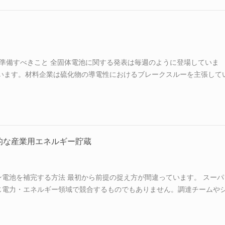
さらに拡大するものです。TOB NEW ENERGYと中南大学はすでに共同
プロセス...
けて準備すべきこと 全固体電池に関する発表は毎週のように登場していま
います。材料企業は硫化物の導電性におけるブレークスルーを主張して
完成したセルへ変換する実際の機械設備――は、最も議論されていない
質リチウムイオン電池から全固体電池への移行は、単なる変更ではあり
生産ラインを全固体電池向けに「アップグレード」することはできませ
立方式、形成プロトコルのすべてが、根本的に異なる設備を必要としま
いる電池メーカーに向けて、このガイドでは、仕様が変わる4...
的な産業用エネルギー貯蔵
電池を補完する方法 最初から前提の捉え方が間違っています。 スーパ
じ電力・エネルギー領域で競合するものでもありません。調達チームや
付けると、結果として、過剰仕様で早期に故障する電池、または十分な
シタバンクのいずれかになります。 産業分野の現実では、スーパーキ