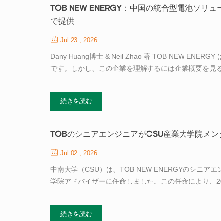
る生産ラインを提供することで世界市場に参入しています。
TOB NEW ENERGY：中国の統合型電池
で提供
Jul 23 , 2026
Dany Huang博士 & Neil Zhao 著 TOB N
です。しかし、この企業を理解するには企業概要を見
題、そして新世代の中国サプライヤーが推進している
理解する方が適しています。 1. 中国サプライヤーが
続きを読む
は断層があります。それは、材料を製造する企業、機
在します。従来の多くのサプライチェーンでは、これら
るインセンティブ。研究室から生産ラインへ移行する間に
TOBのシニアエンジニアがCSU産業大学院メン
Jul 02 , 2026
中南大学（CSU）は、TOB NEW ENERGYのシニア
学院アドバイザーに任命しました。この任命により、2
学院教育エコシステムに直接組み込まれ、中国有数の
れます。 TOB NEW ENERGYにとって、この任
続きを読む
20年以上にわたり同社の経営理念の中心であり続けて