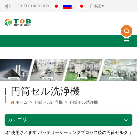
 ENERGY TECHNOLOGY CO., LTD..
日本語
円筒セル洗浄機
ホーム
>
円筒セル組立機
>
円筒セル洗浄機
カテゴリ
cに使用されます
バッテリーシーリングプロセス後の円筒セルクリ