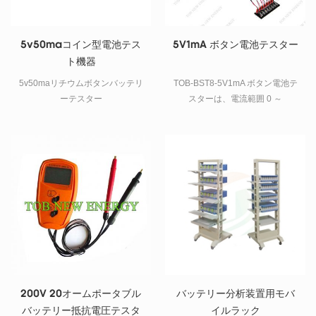
キシブルパッケージ、バッテリ
ー、および多くの種類の使い捨
てバッテリーをテストできま
5v50maコイン型電池テス
5V1mA ボタン電池テスター
す。 （携帯電話のバッテリー、
ト機器
トランシーバーのバッテリー、
デジタル製品のバッテリー、マ
5v50maリチウムボタンバッテリ
TOB-BST8-5V1mA ボタン電池テ
イナーランプ、リチウムバッテ
ーテスター
スターは、電流範囲 0 ～
リー、18650バッテリー、バッテ
50mah、電圧 0 ～ 5v の小型コイ
リーパックの2つのシリーズ、ニ
ン電池を分析するための 8 チャ
ッケル水素の多くのシリーズ、
ンネル電池アナライザーです。
ニッケルカドミウムバッテリー
など） 2バッテリーテスト機能に
は、バッテリー電圧、負荷電圧
（差圧）、内部抵抗、充電機
能、過放電電流、短絡保護、熱
抵抗、短絡保護回復機能、容量
テストが含まれます。 3は、コン
ピューターに接続できるモデル
を選択することもできます
200V 20オームポータブル
バッテリー分析装置用モバ
バッテリー抵抗電圧テスタ
イルラック