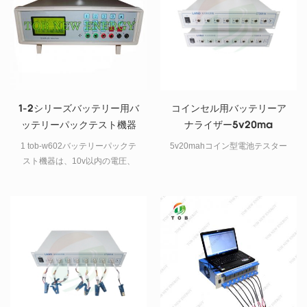
り、コンピューター ソフトウェ
アでプログラムおよび制御でき
ます。
1-2シリーズバッテリー用バ
コインセル用バッテリーア
ッテリーパックテスト機器
ナライザー5v20ma
1 tob-w602バッテリーパックテ
5v20mahコイン型電池テスター
スト機器は、10v以内の電圧、
1000mΩリチウムバッテリー、ポ
リマーバッテリー、lfpバッテリ
ー、ni-mhバッテリー、ni-cdバッ
テリー、およびその他の種類の
充電式バッテリーおよびバッテ
リー内の内部抵抗をテストでき
るバッテリー総合テスターです
パック。また、スチールシェ
ル、アルミニウムシェル、フレ