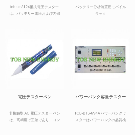
ー
tob-sm8124抵抗電圧テスター
バッテリー分析装置用モバイル
は、バッテリー電圧および内部
ラック
抵抗テストに使用されるポータ
ブルバッテリーテスターであ
り、リチウムイオン電池、ニッ
ケル水素、リチウムマンガン、
鉛蓄電池、その他の電圧のある
単電池または電池パックに適し
ています200v以下。
電圧テスターペン
パワーバンク容量テスター
非接触型 AC 電圧テスター ペン
TOB-BTS-6V4A パワーバンク テ
は、高精度で正確であり、コン
スターはパワーバンクの品質検
パクトでポータブルなデザイン
出に使用され、コンピューター
の外観を備えており、二重のプ
に接続してパワーバンクの容