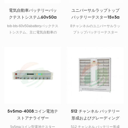
ンで最も費用対効果の高い選択
肢です。
電気自動車バッテリーパッ
ユニバーサルラップトップ
クテストシステム60v50a
バッテリーテスター15v3a
tob-bts-60v50abatteryパックテス
8チャンネルのユニバーサルラッ
トシステム、主に電気自動車の
プトップバッテリーテスター
バッテリーパックのテストに使
15v3a
用されるバッテリー充電放電
testeris、最大電流50aで最大60v
のリチウムバッテリーパック電
圧をテストできます。
5v5ma-4008コイン電池テ
512 チャンネル バッテリー
ストアナラ​​イザー
形成およびグレーディング
テスター 5V2A
5v5maコイン型電池テスター
512 チャンネル バッテリー形成