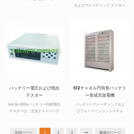
およびグレーディング テスター
バッテリー電圧および抵抗
512チャネル円筒形バッテリ
テスター
ー形成充放電機
tob-bk-300aバッテリー内部抵抗
バッテリーグレーディングおよ
テスターは、交流テストバッテ
びフォーメーションシステム
リー内部抵抗を使用する新しい
は、リチウムイオン円筒セル
機器の一種で、電圧を同時に測
18650バッテリーのフォーメーシ
定でき、操作は簡単で実用的で
ョンおよびグレーディングに特
先頭ページ
1
2
3
最後のページ