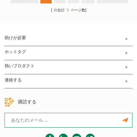
す。 抵抗テスターは4線式クラン
別に使用されます。
プを採用し、接触抵抗に起因す
[ の合計
3
ページ数]
る測定誤差を効果的に排除し、
抵抗テストに未認定のアラーム
を設定できます。
助けが必要
ホットタグ
熱いプロダクト
連絡する
購読する