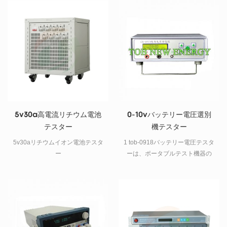
ラスチック シェルによりユーザ
量、電圧、およびライフサイク
ーの安全が確保されます。
ル パフォーマンスをテストでき
ます。
5v30a高電流リチウム電池
0-10vバッテリー電圧選別
テスター
機テスター
5v30aリチウムイオン電池テスタ
1 tob-0918バッテリー電圧テスタ
ー
ーは、ポータブルテスト機器の
シングルチップ制御を備えた電
圧選別機であり、この電圧テス
ターは電圧制限設定と自動判定
機能を備えており、範囲内また
は範囲外のアラーム機能を設定
できます。 2電池電圧試験選別機