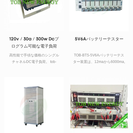
は、リチウム電池および鉛蓄電
池メーカーの電池開回路電圧お
よび逆極性試験の試験に使用で
きます。電圧テスト選別機によ
るインテリジェントな判断によ
り、人為的エラーを排除できま
120v / 30a / 300w Dcプ
5V6Aバッテリーテスター
す。
ログラム可能な電子負荷
高性能で手頃な価格のシングル
TOB-BTS-5V6Aバッテリーテス
チャネルDC電子負荷。 tob-
ター装置は、12maから6000ma,
it8512 dc電子負荷は、電源、充
から15V.までのポリマーバッテ
電器からバッテリーまでの幅広
リーと円筒形バッテリーを分析
いアプリケーションをテストす
するための8チャンネルバッテリ
る柔軟性を提供します。高分解
ーアナライザーです。
能電圧（1mv）、電流（0.1ma）
測定システムは、精度と利便性
の両方を提供し、dmm、外部シ
ャント、および配線の必要性を
排除します。 it8512 dc電子負荷
は、電力テストアプリケーショ