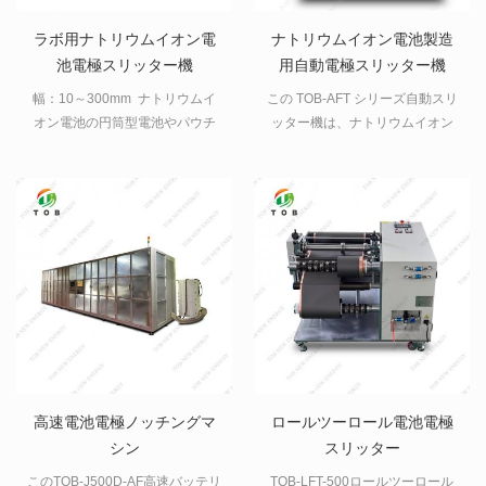
ラボ用ナトリウムイオン電
ナトリウムイオン電池製造
池電極スリッター機
用自動電極スリッター機
幅：10～300mm ナトリウムイ
この TOB-AFT シリーズ自動スリ
オン電池の円筒型電池やパウチ
ッター機は、ナトリウムイオン
型電池の電極を切断するための
電池電極作製用の幅 3 ～ 700mm
電極スリッター機です。
の電極スリッター機に適してい
ます。
高速電池電極ノッチングマ
ロールツーロール電池電極
シン
スリッター
このTOB-J500D-AF高速バッテリ
TOB-LFT-500ロールツーロール