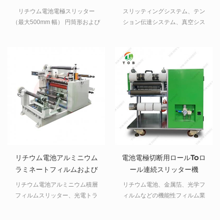
リチウム電池電極スリッター
スリッティングシステム、テン
（最大500mm 幅） 円筒形および
ション伝達システム、真空シス
ポーチの電極用 バッテリー
テムなどにより補助精度が施さ
れて、滑らかな走行や安定性が
確保されている。
リチウム電池アルミニウム
電池電極切断用ロールtoロ
ラミネートフィルムおよび
ール連続スリッター機
電池セパレータースリッタ
リチウム電池アルミニウム積層
リチウム電池、金属箔、光学フ
ー
フィルムスリッター、光電トラ
ィルムなどの機能性フィルム業
ッキング補正システム、巻き取
界で広く使用されています。
りおよび巻き戻し張力制御用の