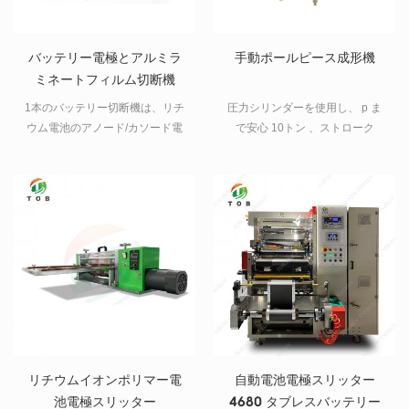
バッテリー電極とアルミラ
手動ポールピース成形機
ミネートフィルム切断機
1本のバッテリー切断機は、リチ
圧力シリンダーを使用し、 p ま
ウム電池のアノード/カソード電
で安心 10トン 、ストローク
極とアルミラミネートフィルム
100mm、10mmストロークの過
の自動連続ローラー切断に使用
給
されます。 この自動切断機の場
合、切断長を設定でき、切断量
を自動的にカウントして設定で
きます。これは、バッテリー生
産ラインに非常に便利な機械で
す。 3この電池切断機は、電極を
コーティングした後、圧延プレ
ス用の電極を簡単に大きな部分
に切断するために使用されま
す。
リチウムイオンポリマー電
自動電池電極スリッター
池電極スリッター
4680 タブレスバッテリー