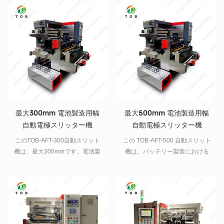
磁性粉末クラッチ、ホスト周波
数、活動のベビーベッドはシリ
ンダーによって制御することも
できます、スリット、ジョイン
トを分離することも切断を分離
することもできます、正確なス
リット、速いスリット速度と操
作とメンテナンスが便利ですな
ど.
最大300mm 電池製造用幅
最大500mm 電池製造用幅
自動電極スリッター機
自動電極スリッター機
このTOB-AFT-300自動スリット
この TOB-AFT-500 自動スリット
機は、最大300mmです。電池製
機は、バッテリー製造における
造における電池電極準備用の幅
バッテリー電極準備用の 6 ～
電極スリット機。
500mm 幅の電極スリット機で
す。