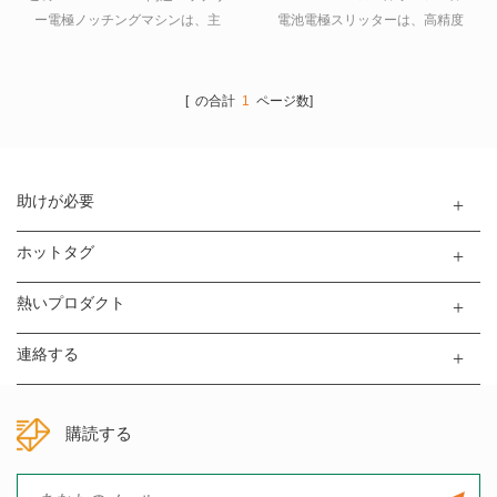
ー電極ノッチングマシンは、主
電池電極スリッターは、高精度
にパワーリチウムバッテリー電
のナイフホルダーを備えてお
極の形成（連続コーティングプ
り、高精度の箔スリット加工を
ロセス）に使用されます。
実現します。リチウム電池、金
[ の合計
1
ページ数]
属箔、光学フィルム、その他の
機能性フィルム業界で広く使用
されています。
助けが必要
ホットタグ
熱いプロダクト
連絡する
購読する