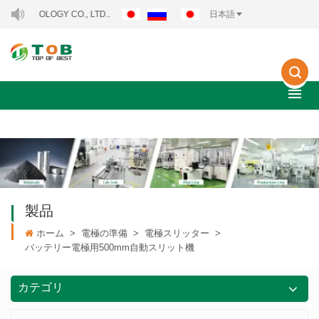
OLOGY CO., LTD..
日本語
製品
ホーム
>
電極の準備
>
電極スリッター
>
バッテリー電極用500mm自動スリット機
カテゴリ