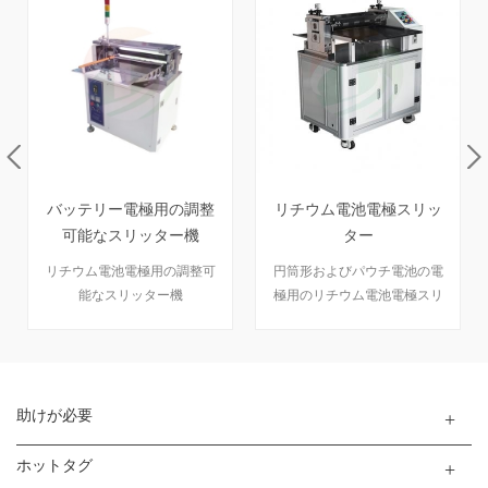
リチウム電池電極スリッ
バッテリーニッケルスト
ター
リップ用ニッケル切断機
円筒形およびパウチ電池の電
Nickel Cutting Machine For
極用のリチウム電池電極スリ
Battery Nickel Strip
ッター（最大500mm幅）。
助けが必要
ホットタグ