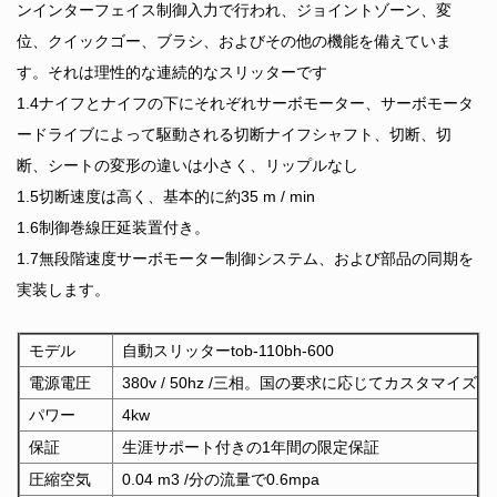
ンインターフェイス制御入力で行われ、ジョイントゾーン、変
位、クイックゴー、ブラシ、およびその他の機能を備えていま
す。それは理性的な連続的なスリッターです
1.4ナイフとナイフの下にそれぞれサーボモーター、サーボモータ
ードライブによって駆動される切断ナイフシャフト、切断、切
断、シートの変形の違いは小さく、リップルなし
1.5切断速度は高く、基本的に約35 m / min
1.6制御巻線圧延装置付き。
1.7無段階速度サーボモーター制御システム、および部品の同期を
実装します。
モデル
自動スリッターtob-110bh-600
電源電圧
380v / 50hz /三相。国の要求に応じてカスタマイズ
パワー
4kw
保証
生涯サポート付きの1年間の限定保証
圧縮空気
0.04 m3 /分の流量で0.6mpa