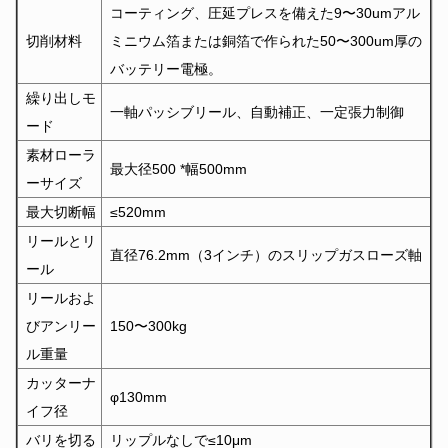
コーティング、圧延プレスを備えた9〜30umアル
切削材料
ミニウム箔または銅箔で作られた50〜300um厚の
バッテリー電極。
繰り出しモ
一軸パッシブリール、自動補正、一定張力制御
ード
素材ローラ
最大径500 *幅500mm
ーサイズ
最大切断幅
≤520mm
リールとリ
直径76.2mm（3インチ）のスリップガスローズ軸
ール
リールおよ
びアンリー
150〜300kg
ル重量
カッターナ
φ130mm
イフ径
バリを切る
リップルなしで≤10μm