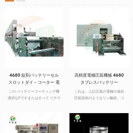
4680 錠剤バッテリーセル
高精度電極圧延機械 4680
スロットダイ - コーター 電
タブレスバッテリー
極コーティング機
この バッテリーコーティング機
これは、上記正負の電極の連続
適切なFですまたはすべて リチウ
圧延技術のようなリン酸鉄、コ
ムイオン 電池電極の準備、それ
バルト酸リチウム、マンガン酸
は 4680 タブレスバッテリー
リチウム、リチウムニッケルマ
ンガンコバルトに適している。