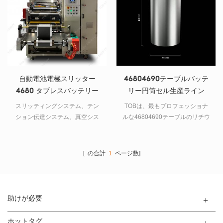
自動電池電極スリッター
46804690テーブルバッテ
4680 タブレスバッテリー
リー円筒セル生産ライン
スリッティングシステム、テン
TOBは、最もプロフェッショナ
ション伝達システム、真空シス
ルな46804690テーブルのリチウ
テムなどにより補助精度が施さ
ムイオン電池の生産を提供しま
れて、滑らかな走行や安定性が
す バッテリー製造用機器。
確保されている。
[ の合計
1
ページ数]
助けが必要
ホットタグ