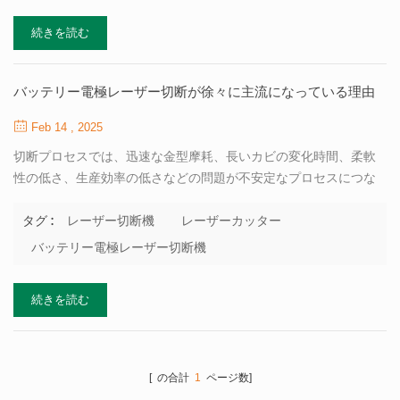
複雑で、大きく分けて次のようになります。 レーザー蒸発分解、
続きを読む
レーザー切断、熱膨張 汚染粒子、基板表面の振動、汚染物質の剥
離。 現在、レーザーアブレーションによる洗浄方法、液体膜を利
用した洗浄方法などがあります。 レーザー洗浄法、レーザー衝撃
バッテリー電極レーザー切断が徐々に主流になっている理由
波洗浄法など、安定した洗浄が可能です。 金属などのさまざまな
通常の基板表面を効果的に洗浄します。 合金、ガラス、およびさ
Feb 14 , 2025
まざまな複合材料。 項目を比較 レーザー洗浄 化学洗浄 機械研削
切断プロセスでは、迅速な金型摩耗、長いカビの変化時間、柔軟
洗浄方法 非接触...
性の低さ、生産効率の低さなどの問題が不安定なプロセスにつな
がり、電極の品質を削減し、バッテリー性能の低下をもたらしま
す。レーザー切断は、振動の偏差、高精度、良好な安定性、金型
レーザー切断機
レーザーカッター
タグ :
置換の必要性の利点により、リチウムバッテリー製造で徐々に登
バッテリー電極レーザー切断機
場しました。 これは、タブの切断、電極シートのスリット、セパ
レーターのスリットなどで一般的に使用されています。 特性 バッ
続きを読む
テリー電極ダイカット 機械:1.過剰、不十分、または不均一な隙間
は、バリを引き起こす可能性があります。 2。鈍いまたは破損した
カットのエッジは、バリを生成する可能性があります。 3.ワーク
ピースとパンチオージーの接触不良、トリミングとパンチング中
[ の合計
1
ページ数]
の不適切な位置決めの高さなどの不適切な条件は、ワークピース