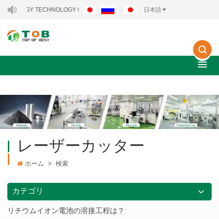
ENERGY TECHNOLOGY CO., LTD..
日本語
レーザーカッター
ホーム
>
検索
カテゴリ
リチウムイオン電池の溶接工程は？