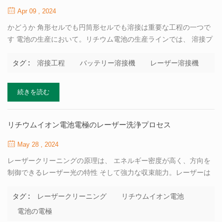
Apr 09 , 2024
かどうか 角形セルでも円筒形セルでも溶接は重要な工程の一つで
す 電池の生産において。リチウム電池の生産ラインでは、 溶接プ
ロセスのセクションは主にセルの組み立てとパック ラインのセク
ションに集中しています。以下の図を参照してください。 概要 溶
溶接工程
バッテリー溶接機
レーザー溶接機
タグ :
接工程詳細の説明 １．安全性 ベント溶接 安全性 圧力リリーフバ
ルブとしても知られるベントは、薄肉のバルブ本体です。 バッテ
続きを読む
リーの上蓋です。バッテリーの内圧が超えると 指定された値を超
えると、安全ベントが破裂し、圧力が解放されます。 バッテリー
の破裂を防ぎます。安全ベントは独創的な構造になっています。
リチウムイオン電池電極のレーザー洗浄プロセス
通常、レーザー溶接を使用して、特定の2枚のアルミニウム金属シ
May 28 , 2024
ートを固定します 形。バッテリーの内圧が一定値まで上昇する
と、 アルミニウムシートが設計された溝の位置から破損し、バッ
レーザークリーニングの原理は、 エネルギー密度が高く、方向を
テリーが妨げられる さらなる拡大と爆発から。したがって、この
制御できるレーザー光の特性 そして強力な収束能力。レーザーは
プロセスでは非...
次のような汚染物質と相互作用します。 油汚れ、錆び、ほこりの
残留物、コーティング、酸化層またはフィルム層 ワークベースに
レーザークリーニング
リチウムイオン電池
タグ :
取り付けられ、ワークベースから分離されます。 瞬間的な熱膨
電池の電極
張、溶融、ガスの揮発などの形態。 レーザー洗浄プロセス全体は