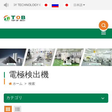
ENERGY TECHNOLOGY CO., LTD..
日本語
電極検出機
ホーム
>
検索
カテゴリ
グリッドビュー
リストビュー