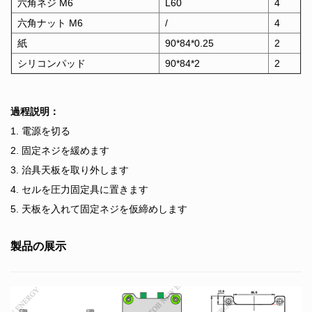
六角ネジ M6
L60
4
六角ナット M6
/
4
紙
90*84*0.25
2
シリコンパッド
90*84*2
2
過程説明：
1. 電源を切る
2. 固定ネジを緩めます
3. 治具天板を取り外します
4. セルを圧力固定具に置きます
5. 天板を入れて固定ネジを仮締めします
製品の展示