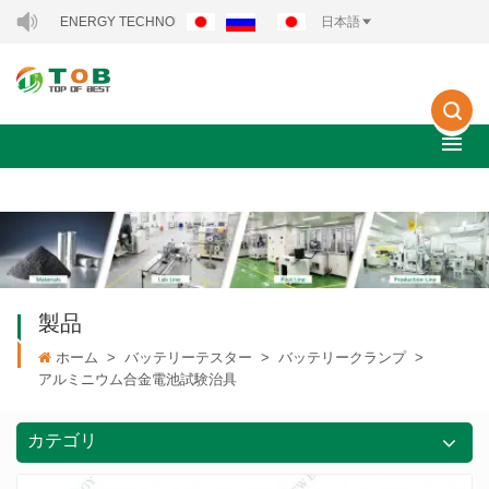
EW ENERGY TECHNOLOGY CO., LTD..
日本語
製品
ホーム
>
バッテリーテスター
>
バッテリークランプ
>
アルミニウム合金電池試験治具
カテゴリ