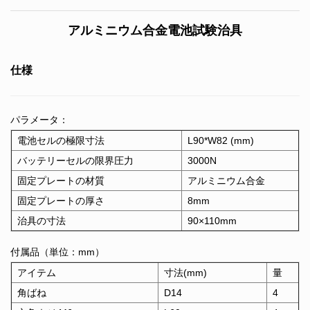
アルミニウム合金電池試験治具
仕様
パラメータ：
電池セルの極限寸法
L90*W82 (mm)
バッテリーセルの限界圧力
3000N
固定プレートの材質
アルミニウム合金
固定プレートの厚さ
8mm
治具の寸法
90×110mm
付属品（単位：mm）
アイテム
寸法(mm)
量
角ばね
D14
4