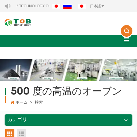
NERGY TECHNOLOGY CO., LTD..
日本語
500 度の高温のオーブン
ホーム
>
検索
カテゴリ
グリッドビュー
リストビュー