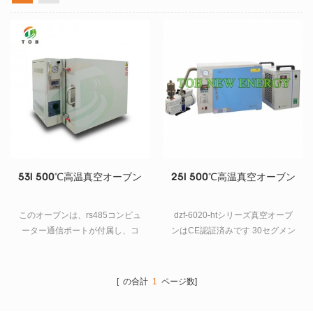
53l 500℃高温真空オーブン
25l 500℃高温真空オーブン
このオーブンは、rs485コンピュ
dzf-6020-htシリーズ真空オーブ
ーター通信ポートが付属し、コ
ンはCE認証済みです 30セグメン
ンピューター化できる高度な温
ト、500°Cまでの正確な温度コン
度コントローラーを使用してい
トローラーを備えた真空オーブ
ます。
ン。オプションの温度均一性を
[ の合計
1
ページ数]
提供するために放射壁加熱シス
テムが採用されています。