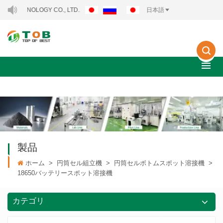
OGY CO., LTD..
日本語
製品
ホーム
>
円筒セル組立機
>
円筒セルボトムスポット溶接機
>
18650バッテリースポット溶接機
カテゴリ