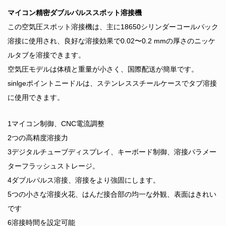
マイコン精密ダブルパルススポット溶接機
この空気圧スポット溶接機は、主に18650シリンダーコールパック
溶接に使用され、良好な溶接効果で0.02〜0.2 mmの厚さのニッケ
ルタブを溶接できます。
空気圧モデルは体積と重量が小さく、国際配送が簡単です。
sinlgeポイントニードルは、ステンレススチールケースでタブ溶接
に使用できます。
1マイコン制御、CNC電流調整
2つの高精度溶接力
3デジタルチューブディスプレイ、キーボード制御、溶接パラメー
ターフラッシュストレージ。
4ダブルパルス溶接、溶接をより強固にします。
5つの小さな溶接火花、はんだ接合部の均一な外観、表面はきれい
です
6溶接時間を設定可能