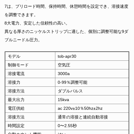
7は、プリロード時間、保持時間、休憩時間を設定でき、溶接速度
を調整できます。
8大電力、安定した信頼性の高い。
異なる厚さのニッケルストリップに適した、個別に調整可能な9ダ
ブルニードル圧力。
モデル
tob-apr30
制御モード
空気圧
溶接電流
3000a
溶接力
0-99％調整可能
溶接方法
ダブルパルス
最大出力
15kva
電圧供給
ac 220v±10％50hz±2hz
溶接方法
通常の溶接と連続自動溶接
時間設定
0〜2.55秒