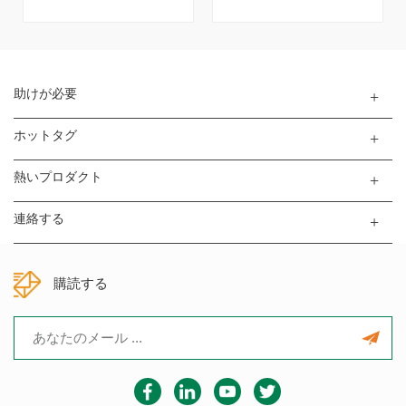
ム電池パックの溶接に使用さ
ポット溶接機で、0.1～0.3mm
れ、良好な溶接効果で0.02〜
の純ニッケル溶接に対応して
0.2mmの厚さのニッケルタブ
います。高効率、サーボ制
を溶接できます。
御、高精度溶接により、バッ
テリーパックの製造に最適で
助けが必要
す。
ホットタグ
熱いプロダクト
連絡する
購読する